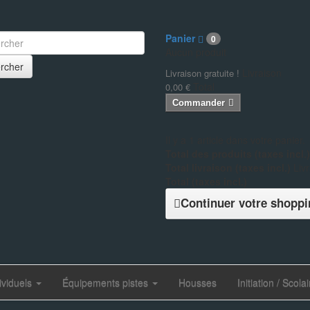
Panier
0
Aucun produit
rcher
Livraison
Livraison gratuite !
Total
0,00 €
Commander
Il y a 1 article dans votre panier.
Total des produits (taxes incl.)
Total livraison (taxes incl.)
Livr
Total (taxes incl.)
Continuer votre shoppi
ividuels
Équipements pistes
Housses
Initiation / Scolai