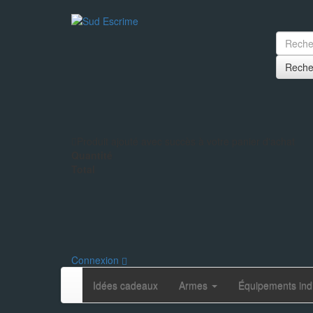
Reche
Produit ajouté avec succès à votre panier d'achat
Quantité
Total
Connexion
Idées cadeaux
Armes
Équipements ind