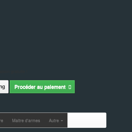
aison gratuite !
ng
Procéder au paiement
re
Maitre d'armes
Autre