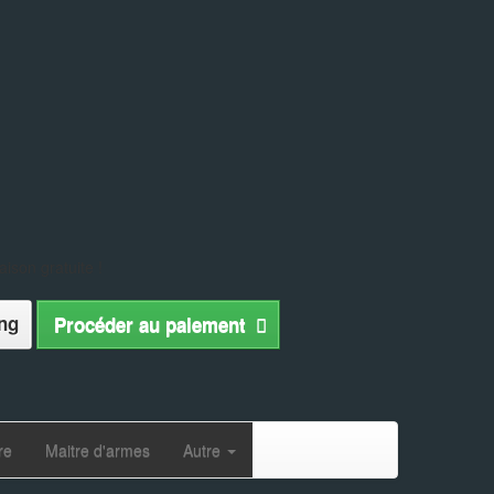
aison gratuite !
ng
Procéder au paiement
re
Maitre d'armes
Autre