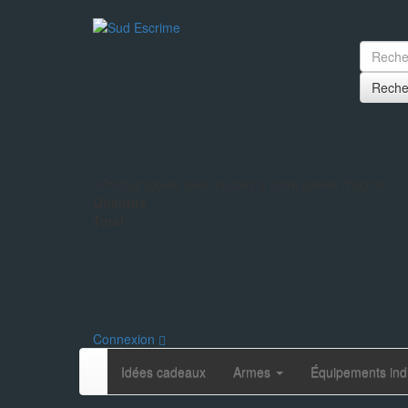
Reche
Produit ajouté avec succès à votre panier d'achat
Quantité
Total
Connexion
Idées cadeaux
Armes
Équipements ind