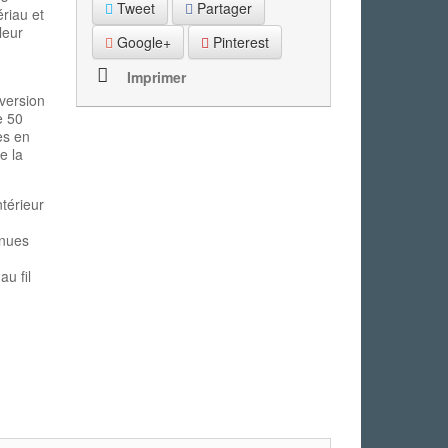
Tweet
Partager
riau et
leur
Google+
Pinterest
Imprimer
version
e 50
es en
e la
ntérieur
enues
au fil