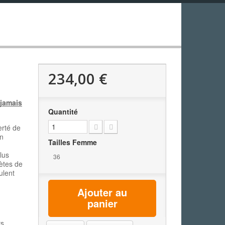
234,00 €
 jamais
Quantité
erté de
n
Tailles Femme
lus
36
ètes de
ulent
Ajouter au
panier
rs