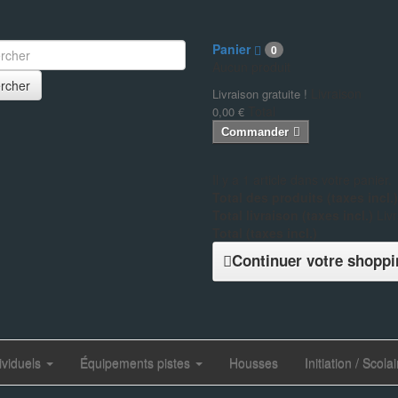
Panier
0
Aucun produit
rcher
Livraison
Livraison gratuite !
Total
0,00 €
Commander
Il y a 1 article dans votre panier.
Total des produits (taxes incl.)
Total livraison (taxes incl.)
Livr
Total (taxes incl.)
Continuer votre shoppi
ividuels
Équipements pistes
Housses
Initiation / Scolai